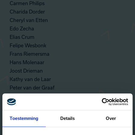
Carmen Philips
Charida Dorder
Cheryl van Etten
Edo Zecha
Elias Crum
Felipe Wesbonk
Frans Riemersma
Hans Molenaar
Joost Drieman
Kathy van de Laar
Peter van der Graaf
Ralph Poldervaart
Rob Prass
Robert van Ossenbruggen
Toestemming
Details
Over
Sabine Croes
Sebastian Glosemeyer