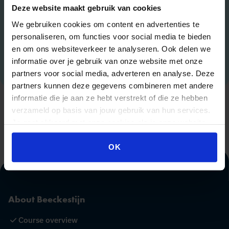
Sjoerd Wallinga
Deze website maakt gebruik van cookies
Sonja Loth
We gebruiken cookies om content en advertenties te
Suzanne Chang
personaliseren, om functies voor social media te bieden
Tom de Ruyck
en om ons websiteverkeer te analyseren. Ook delen we
informatie over je gebruik van onze website met onze
Wouter van den Bijgaart
partners voor social media, adverteren en analyse. Deze
partners kunnen deze gegevens combineren met andere
informatie die je aan ze hebt verstrekt of die ze hebben
verzameld op basis van jouw gebruik van hun services.
Je gaat akkoord met onze cookies als je onze website
blijft gebruiken.
OK
About Beeckestijn
Course overview