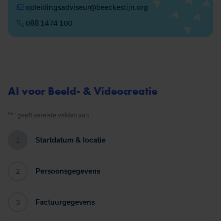
opleidingsadviseur@beeckestijn.org
088 1474 100
AI voor Beeld- & Videocreatie
*
"
" geeft vereiste velden aan
1
Startdatum & locatie
2
Persoonsgegevens
3
Factuurgegevens