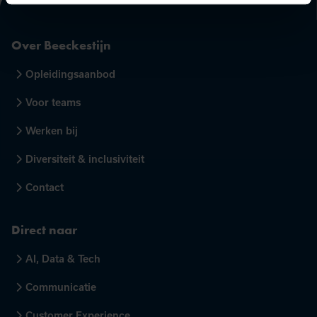
Over Beeckestijn
Opleidingsaanbod
Voor teams
Werken bij
Diversiteit & inclusiviteit
Contact
Direct naar
AI, Data & Tech
Communicatie
Customer Experience