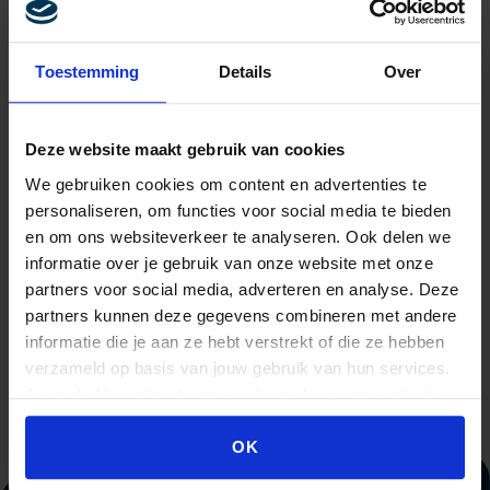
5 maart 2027 – Utrecht
(start 09:30)
5 maart 2027 – Amsterdam
(start 09:30)
5 maart 2027 – Rotterdam
(start 09:30)
Toestemming
Details
Over
5 maart 2027 – Eindhoven
(start 09:30)
5 maart 2027 – Leusden
(start 09:30)
Deze website maakt gebruik van cookies
19 mei 2027 – Leusden
(start 09:30)
19 mei 2027 – Utrecht
(start 09:30)
We gebruiken cookies om content en advertenties te
19 mei 2027 – Amsterdam
(start 09:30)
personaliseren, om functies voor social media te bieden
en om ons websiteverkeer te analyseren. Ook delen we
19 mei 2027 – Rotterdam
(start 09:30)
informatie over je gebruik van onze website met onze
19 mei 2027 – Eindhoven
(start 09:30)
partners voor social media, adverteren en analyse. Deze
partners kunnen deze gegevens combineren met andere
informatie die je aan ze hebt verstrekt of die ze hebben
verzameld op basis van jouw gebruik van hun services.
Je gaat akkoord met onze cookies als je onze website
blijft gebruiken.
OK