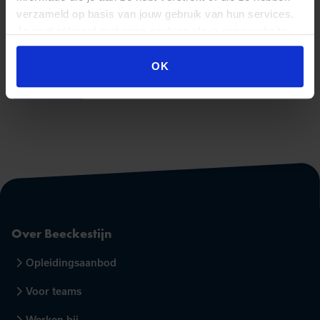
25 juni 2027 – Rotterdam
(start 09:30)
verzameld op basis van jouw gebruik van hun services.
25 juni 2027 – Eindhoven
(start 09:30)
Je gaat akkoord met onze cookies als je onze website
25 juni 2027 – Leusden
(start 09:30)
blijft gebruiken.
OK
Over Beeckestijn
Opleidingsaanbod
Voor teams