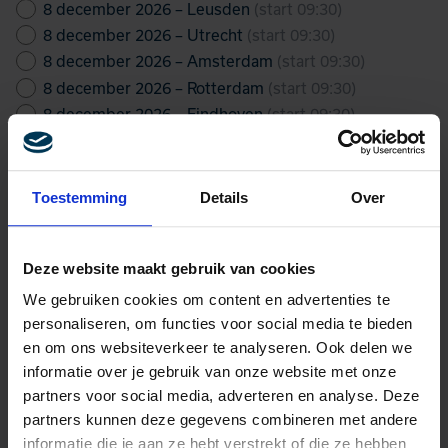
8 december 2026 – Leusden
(start 09:30)
8 december 2026 – Utrecht
(start 09:30)
8 december 2026 – Amsterdam
(start 09:30)
8 december 2026 – Rotterdam
(start 09:30)
8 december 2026 – Eindhoven
(start 09:30)
8 februari 2027 – Utrecht
(start 09:30)
8 februari 2027 – Amsterdam
(start 09:30)
8 februari 2027 – Rotterdam
(start 09:30)
Toestemming
Details
Over
8 februari 2027 – Eindhoven
(start 09:30)
8 februari 2027 – Leusden
(start 09:30)
Deze website maakt gebruik van cookies
21 april 2027 – Leusden
(start 09:30)
21 april 2027 – Utrecht
(start 09:30)
We gebruiken cookies om content en advertenties te
21 april 2027 – Amsterdam
(start 09:30)
personaliseren, om functies voor social media te bieden
en om ons websiteverkeer te analyseren. Ook delen we
21 april 2027 – Rotterdam
(start 09:30)
informatie over je gebruik van onze website met onze
21 april 2027 – Eindhoven
(start 09:30)
partners voor social media, adverteren en analyse. Deze
25 juni 2027 – Utrecht
(start 09:30)
partners kunnen deze gegevens combineren met andere
25 juni 2027 – Amsterdam
(start 09:30)
informatie die je aan ze hebt verstrekt of die ze hebben