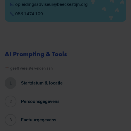
opleidingsadviseur@beeckestijn.org
088 1474 100
AI Prompting & Tools
*
"
" geeft vereiste velden aan
1
Startdatum & locatie
2
Persoonsgegevens
3
Factuurgegevens