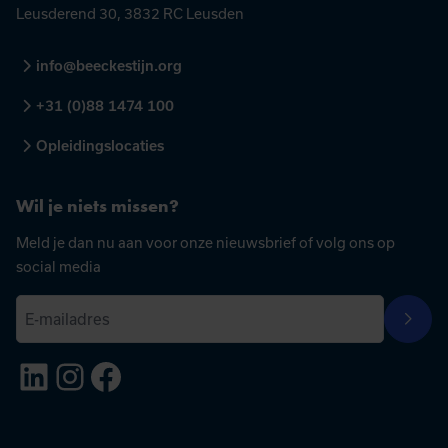
Leusderend 30, 3832 RC Leusden
info@beeckestijn.org
+31 (0)88 1474 100
Opleidingslocaties
Wil je niets missen?
Meld je dan nu aan voor onze nieuwsbrief of volg ons op
social media
E
Aanme
-
LinkedIn
Instagram
Facebook
m
a
i