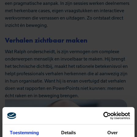
een pragmatische aanpak. In zijn sessies werken deelnemers
met herkenbare cases, eigen vraagstukken en interactieve
werkvormen die verrassen en uitdagen. Zo ontstaat direct
inzicht én beweging.
Verhalen zichtbaar maken
Wat Ralph onderscheidt, is zijn vermogen om complexe
onderwerpen menselijk en invoelbaar te maken. Hij brengt
het technische dichtbij, maakt het rationele betekenisvol en
helpt professionals verhalen herkennen die al aanwezig zijn
in hun organisatie. Want hij is ervan overtuigd dat verhalen
doen wat rapporten en PowerPoints niet kunnen: mensen
écht raken en in beweging brengen.
Toestemming
Details
Over