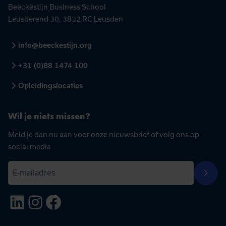
Beeckestijn Business School
Leusderend 30, 3832 RC Leusden
info@beeckestijn.org
+31 (0)88 1474 100
Opleidingslocaties
Wil je niets missen?
Meld je dan nu aan voor onze nieuwsbrief of volg ons op
social media
E
Aanme
-
LinkedIn
Instagram
Facebook
m
a
i