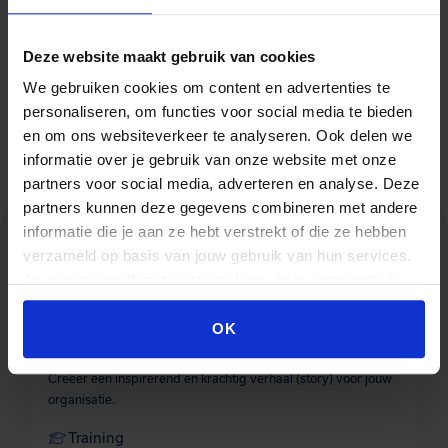
Deze website maakt gebruik van cookies
We gebruiken cookies om content en advertenties te
personaliseren, om functies voor social media te bieden
en om ons websiteverkeer te analyseren. Ook delen we
informatie over je gebruik van onze website met onze
partners voor social media, adverteren en analyse. Deze
partners kunnen deze gegevens combineren met andere
informatie die je aan ze hebt verstrekt of die ze hebben
Opleidingen en trainingen
verzameld op basis van jouw gebruik van hun services.
Je gaat akkoord met onze cookies als je onze website
blijft gebruiken.
OK
Storytelling
Creëer een inspirerend en krachtig verhaal (story) voor jouw
organisatie.
Training