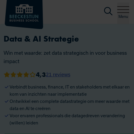
Zoeke
Ga naar de inhoud
Menu
Data & AI Strategie
Win met waarde: zet data strategisch in voor business
impact
4,3
21 reviews
Gemiddelde beoordeling van 4.3 uit 21 reviews
Verbindt business, finance, IT en stakeholders met elkaar en
kom van inzichten naar implementatie
Ontwikkel een complete datastrategie om meer waarde met
data en AI te creëren
Voor ervaren professionals die datagedreven verandering
(willen) leiden