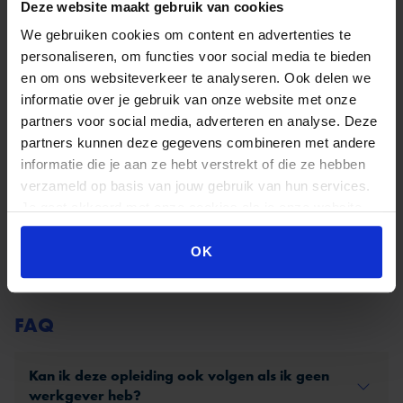
Coaching en eindgesprek
560,-
Deze website maakt gebruik van cookies
We gebruiken cookies om content en advertenties te
Totale kosten
6.305,-
personaliseren, om functies voor social media te bieden
Kosteloos betalen in 3 termijnen is mogelijk. Je betaalt dan
en om ons websiteverkeer te analyseren. Ook delen we
2.102,- per termijn
informatie over je gebruik van onze website met onze
Alle prijzen zijn exclusief BTW. Voor BTW vrije facturatie
partners voor social media, adverteren en analyse. Deze
geldt een opslag van 10%
partners kunnen deze gegevens combineren met andere
Praktische informatie
informatie die je aan ze hebt verstrekt of die ze hebben
Incl. arrangementskosten
verzameld op basis van jouw gebruik van hun services.
Je gaat akkoord met onze cookies als je onze website
Niet goed = geld terug!
blijft gebruiken.
BTW-vrije factuur mogelijk
OK
FAQ
Kan ik deze opleiding ook volgen als ik geen
werkgever heb?