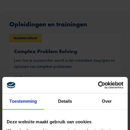
Opleidingen en trainingen
Summerschool
Complex Problem Solving
Leer hoe je succesvoller wordt in het ontdekken, begrijpen en
oplossen van complexe problemen.
Training
1 dag
895,-
Toestemming
Details
Over
Bekijk
Vergelijk
Deze website maakt gebruik van cookies