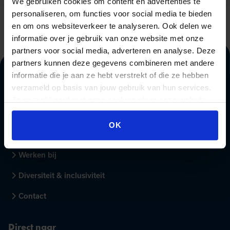
We gebruiken cookies om content en advertenties te
personaliseren, om functies voor social media te bieden
en om ons websiteverkeer te analyseren. Ook delen we
informatie over je gebruik van onze website met onze
partners voor social media, adverteren en analyse. Deze
partners kunnen deze gegevens combineren met andere
informatie die je aan ze hebt verstrekt of die ze hebben
verzameld op basis van jouw gebruik van hun services.
Over Beeckestijn
Je gaat akkoord met onze cookies als je onze website
blijft gebruiken.
Opleidingsaanbod
OK
Voor teams
Werken bij
Diversiteit & inclusiviteit
Contact
Direct naar