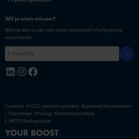
Opleidingslocaties
Wil je niets missen?
Meld je dan nu aan voor onze nieuwsbrief of volg ons op
social media
E
Aanme
-
LinkedIn
Instagram
Facebook
m
a
i
l
a
Cookies
🌱 CO2 neutrale opleider
Algemene Voorwaarden
d
Disclaimer
Privacy
Klachtenprocedure
r
NRTO Gedragscode
e
s